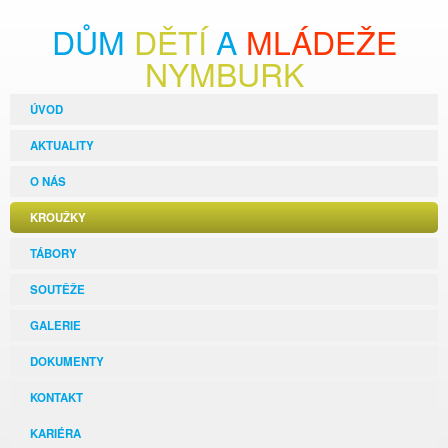
DŮM
DĚTÍ
A
MLÁDEŽE
NYMBURK
ÚVOD
AKTUALITY
O NÁS
KROUŽKY
TÁBORY
SOUTĚŽE
GALERIE
DOKUMENTY
KONTAKT
KARIÉRA