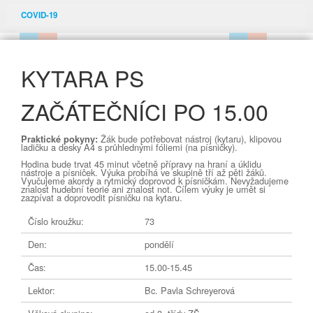
COVID-19
KYTARA PS
ZAČÁTEČNÍCI PO 15.00
Žák bude potřebovat nástroj (kytaru), klipovou
Praktické pokyny:
ladičku a desky A4 s průhlednými fóliemi (na písničky).
Hodina bude trvat 45 minut včetně přípravy na hraní a úklidu
nástroje a písniček. Výuka probíhá ve skupině tří až pěti žáků.
Vyučujeme akordy a rytmický doprovod k písničkám. Nevyžadujeme
znalost hudební teorie ani znalost not. Cílem výuky je umět si
zazpívat a doprovodit písničku na kytaru.
Číslo kroužku:
73
Den:
pondělí
Čas:
15.00-15.45
Lektor:
Bc. Pavla Schreyerová